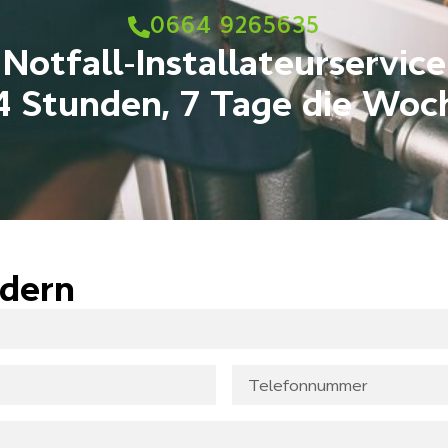
0664 9265635
Notfall-Installateurservice
4 Stunden, 7 Tage die Woc
rdern