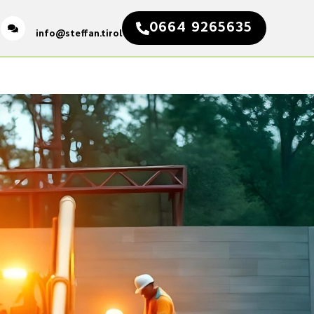
0664 9265635
info@steffan.tirol