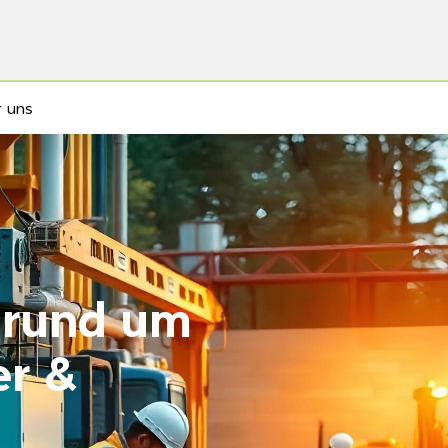
 uns
 rund um
r &