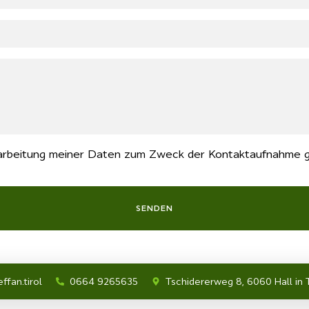
erarbeitung meiner Daten zum Zweck der Kontaktaufnahme 
SENDEN
ffan.tirol
0664 9265635
Tschidererweg 8, 6060 Hall in T